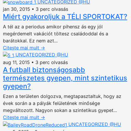
UNCATEGORIZED @HU
jan 30, 2015
•
3 perc olvasás
Miért gyakoroljuk a TÉLI SPORTOKAT?
A tél az a periodus amikor pihensz ás egy jól
megérdemelt vakációt töltesz családoddal és a
barátokkal. Ez nem azt...
Citește mai mult
→
UNCATEGORIZED @HU
aug 11, 2015
•
3 perc olvasás
A futball biztonságosabb
természetes gyepen, mint szintetikus
gyepen?
Ezen a területen dolgozva, megtapasztaltuk, hogy az
évek során a a pályák felületének minősége
megváltozott. Nagyon sokan a szintetikus gyepet...
Citește mai mult
→
UNCATEGORIZED @HU