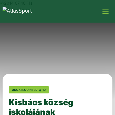
UNCATEGORIZED @HU
Kisbács község
iskolájának