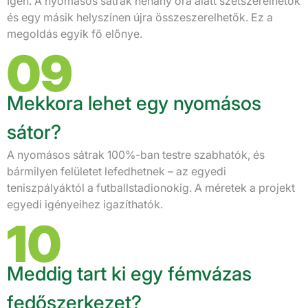
Igen. A nyomásos sátrak néhány óra alatt szétszerelhetők
és egy másik helyszínen újra összeszerelhetők. Ez a
megoldás egyik fő előnye.
09
Mekkora lehet egy nyomásos
sátor?
A nyomásos sátrak 100%-ban testre szabhatók, és
bármilyen felületet lefedhetnek – az egyedi
teniszpályáktól a futballstadionokig. A méretek a projekt
egyedi igényeihez igazíthatók.
10
Meddig tart ki egy fémvázas
fedőszerkezet?