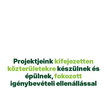
KOSÁRLABDAPÁLYA
KOSÁRLABDAPÁLYA
Röplabda–
kosárlabdapálya, Zilah
Kosárlabdapálya
– SJ
Marosvásárhely – MS
Projektjeink
kifejezetten
KOSÁRLABDAPÁLYA
FITNESZPARKOK
közterületekre
készülnek és
2 kosárlabdapálya
Fitneszpark
Brassó – BV
Marosvásárhely – MS
épülnek,
fokozott
igénybevételi ellenállással