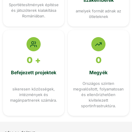
szakemberek
Sportlétesítmények építése
és játszóterek kialakítása
amelyek formát adnak az
Romániában.
ötleteknek
0
+
0
Befejezett projektek
Megyék
Országos szinten
sikeresen közösségek,
megvalósított, folyamatosan
intézmények és
és ellenőrizhetően
magánpartnerek számára.
kivitelezett
sportinfrastruktúra.