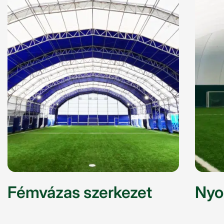
Fémvázas szerkezet
Nyo