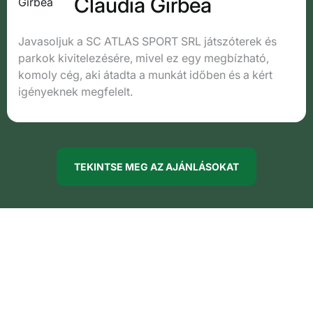
Claudia Girbea
Javasoljuk a SC ATLAS SPORT SRL játszóterek és
parkok kivitelezésére, mivel ez egy megbízható,
komoly cég, aki átadta a munkát időben és a kért
igényeknek megfelelt.
TEKINTSE MEG AZ AJÁNLÁSOKAT
MULTIFUNKCIONÁLIS
JÁTSZÓTEREK
ATLÉTIKA
TENI