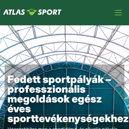
Fedett sportpályák –
professzionális
megoldások egész
éves
sporttevékenységekhez