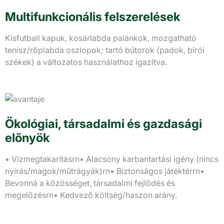
Multifunkcionális felszerelések
Kisfutball kapuk, kosárlabda palánkok, mozgatható
tenisz/röplabda oszlopok; tartó bútorok (padok, bírói
székek) a változatos használathoz igazítva.
Ökológiai, társadalmi és gazdasági
előnyök
• Vízmegtakarításrn• Alacsony karbantartási igény (nincs
nyírás/magok/műtrágyák)rn• Biztonságos játéktérrn•
Bevonná a közösséget, társadalmi fejlődés és
megelőzésrn• Kedvező költség/haszon arány.