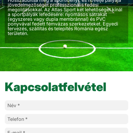
Hosszabbítsa meg a sportidényt, és növelje pályája
jövedelmezőségét professzionális fedési
megoldásokkal. Az Atlas Sport két lehetőséget kínál
a sportpályák lefedésére: nyomásos sátrakat
(egyszeres vagy dupla membránnal) és PVC
ponyvával fedett fémvázas szerkezeteket. Egyedi
tervezés, szállítás és telepítés Románia egész
területén.
Kapcsolatfelvétel