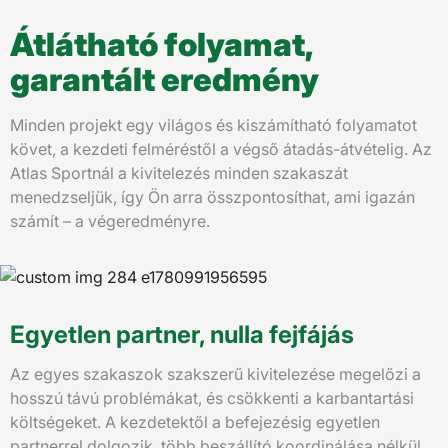
Átlátható folyamat,
garantált eredmény
Minden projekt egy világos és kiszámítható folyamatot
követ, a kezdeti felméréstől a végső átadás-átvételig. Az
Atlas Sportnál a kivitelezés minden szakaszát
menedzseljük, így Ön arra összpontosíthat, ami igazán
számít – a végeredményre.
Egyetlen partner, nulla fejfájás
Az egyes szakaszok szakszerű kivitelezése megelőzi a
hosszú távú problémákat, és csökkenti a karbantartási
költségeket. A kezdetektől a befejezésig egyetlen
partnerrel dolgozik, több beszállító koordinálása nélkül.