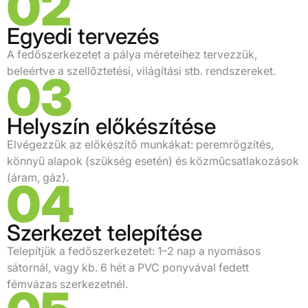
02
Egyedi tervezés
A fedőszerkezetet a pálya méreteihez tervezzük,
beleértve a szellőztetési, világítási stb. rendszereket.
03
Helyszín előkészítése
Elvégezzük az előkészítő munkákat: peremrögzítés,
könnyű alapok (szükség esetén) és közműcsatlakozások
(áram, gáz).
04
Szerkezet telepítése
Telepítjük a fedőszerkezetet: 1–2 nap a nyomásos
sátornál, vagy kb. 6 hét a PVC ponyvával fedett
fémvázas szerkezetnél.