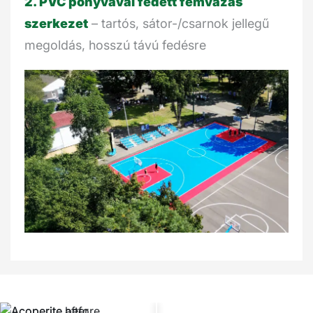
2. PVC ponyvával fedett fémvázas
szerkezet
– tartós, sátor-/csarnok jellegű
megoldás, hosszú távú fedésre