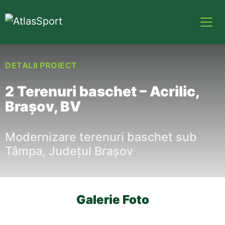
DETALII PROIECT
2 Terenuri baschet – Acrilic,
Brașov, BV
Modernizare terenuri baschet sub
Tâmpa, Județul Brașov
Galerie Foto