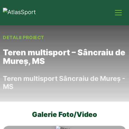
DETALII PROIECT
Teren multisport – Sâncraiu de
Mureş, MS
Teren multisport Sâncraiu de Mureş -
MS
Galerie Foto/Video