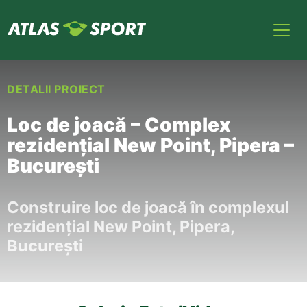
DETALII PROIECT
Loc de joacă – Complex
rezidențial New Point, Pipera –
București
Construire loc d
e joacă în complexul
rezidențial New Point, Pipera,
București