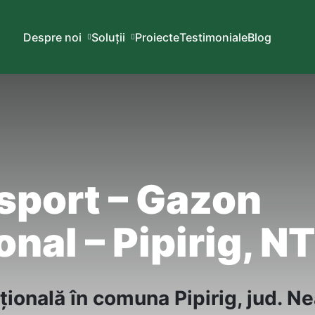
Despre noi
Soluții
Proiecte
Testimoniale
Blog
sport – Gazon
nal – Pipirig, NT
ţională
în
comuna
Pipirig, jud. N