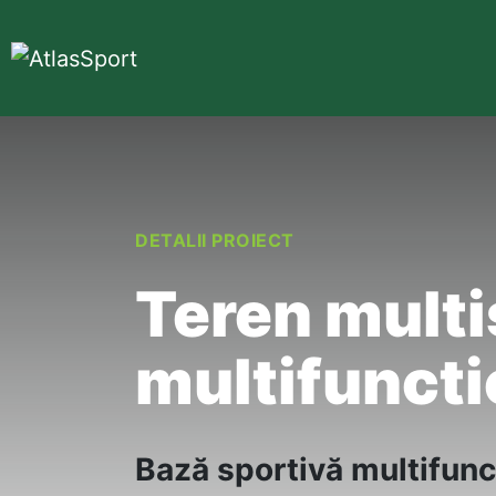
DETALII PROIECT
Teren multi
multifunctio
Bază
sportivă
multifunc