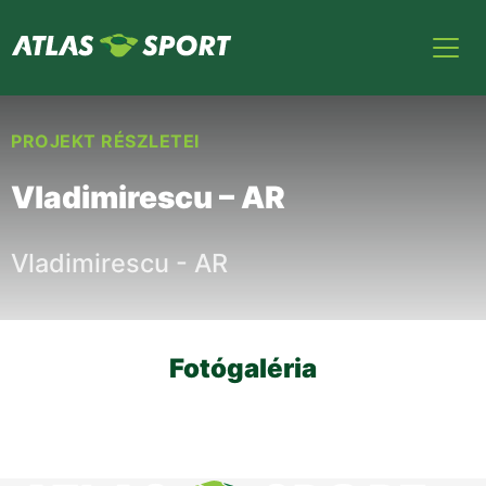
PROJEKT RÉSZLETEI
Vladimirescu – AR
Vladimirescu - AR
Fotógaléria