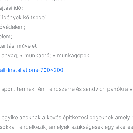
jtási idő;
i igények költségei
ióvédelem;
elem;
artási művelet
 • anyag; • munkaerő; • munkagépek.
a sport termek fém rendszerre és sandvich panókra 
t egyike azoknak a kevés építkezési cégeknek amely 
ásokkal rendelkezik, amelyek szükségesek egy sikeres