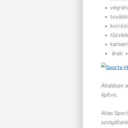
végreha
­tovább
korróz
tűzvéd
karbant
­ árak:
Általában 
építve.
Atlas Spor
szolgáltat