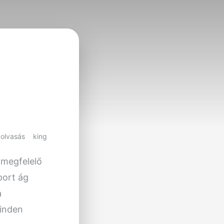
 olvasás
king
 megfelelő
port ág
a
minden