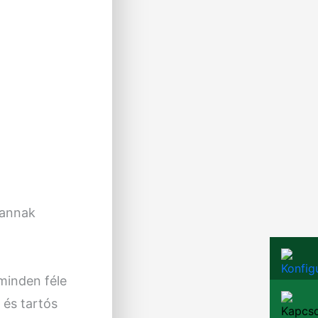
vannak
minden féle
 és tartós