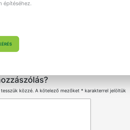
m építéséhez.
KÉRÉS
hozzászólás?
 tesszük közzé.
A kötelező mezőket
*
karakterrel jelöltük