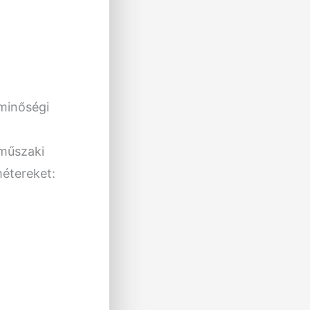
minőségi
 műszaki
étereket: