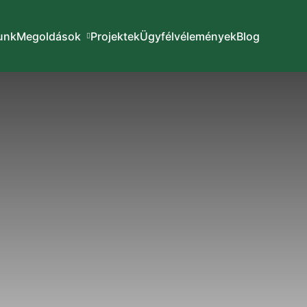
unk
Megoldások
Projektek
Ügyfélvélemények
Blog