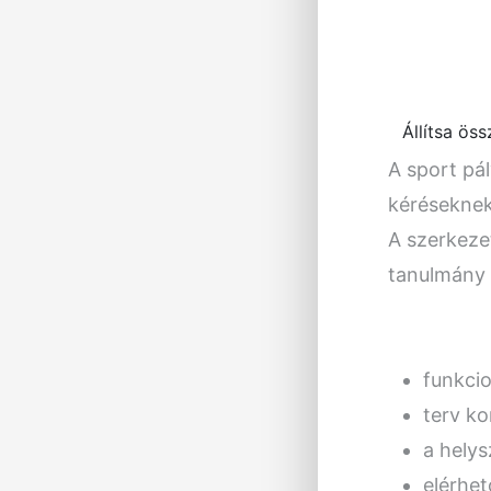
Állítsa öss
A sport pá
kéréseknek 
A szerkeze
tanulmány 
funkcio
terv ko
a helys
elérhet