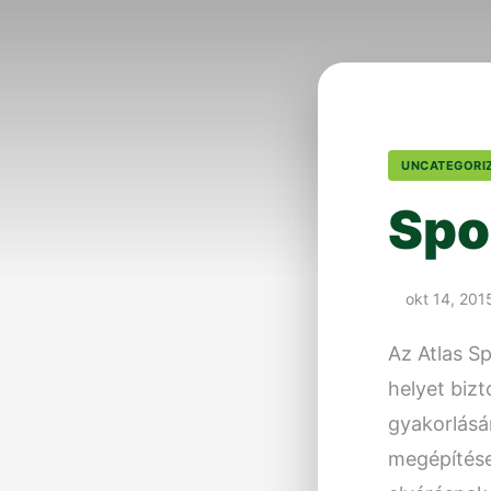
UNCATEGORI
Spo
okt 14, 201
Az Atlas Sp
helyet bizt
gyakorlásá
megépítése