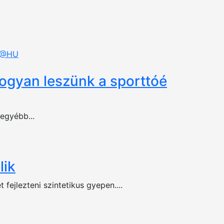
 @HU
hogyan leszünk a sporttóé
egyébb...
lik
ejlezteni szintetikus gyepen....