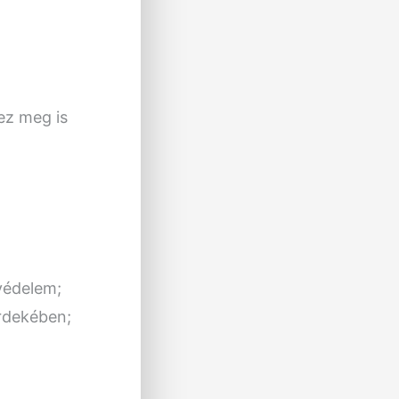
 ez meg is
tvédelem;
érdekében;