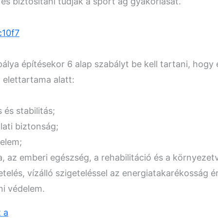
és biztosítani tudják a sport ág gyakorlását.
álya építésekor 6 alap szabályt be kell tartani, hogy
elettartama alatt:
s és stabilitás;
ati biztonság;
elem;
a, az emberi egészség, a rehabilitáció és a környeze
telés, vízálló szigeteléssel az energiatakarékosság 
eni védelem.