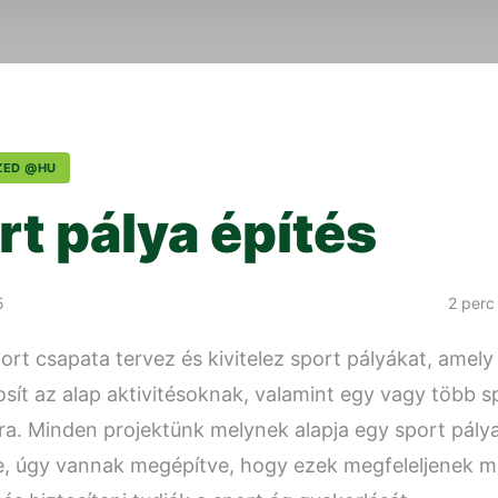
ZED @HU
rt pálya építés
5
2 perc
ort csapata tervez és kivitelez sport pályákat, amely
osít az alap aktivitésoknak, valamint egy vagy több s
ra. Minden projektünk melynek alapja egy sport pály
, úgy vannak megépítve, hogy ezek megfeleljenek 