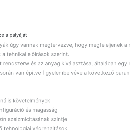
ze a pályáját
lyák úgy vannak megtervezve, hogy megfeleljenek a 
a tehnikai előírások szerint.
t rendszerw és az anyag kiválasztása, általában egy
során van építve figyelembe véve a következő param
nális követelmények­
nfiguráció és magasság­
zín szeizmicitásának szintje
ő tehnologiai végrehajtások­