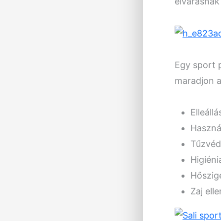
elvárásnak 
Egy sport p
maradjon a 
Elleállá
Használ
Tűzvéd
Higiéni
Hőszige
Zaj ell