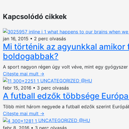
Kapcsolódó cikkek
jan 16, 2015
•
2 perc olvasás
Mi történik az agyunkkal amikor 
boldogabbak?
A sport nagyon régen úgy volt véve, mint egy gyógyszer 
Citește mai mult
→
UNCATEGORIZED @HU
febr 15, 2016
•
3 perc olvasás
A futball edzők többsége Európa 
Több mint három negyede a futball edzők szerint Európába
Citește mai mult
→
UNCATEGORIZED @HU
febr 8, 2016
•
3 perc olvasás