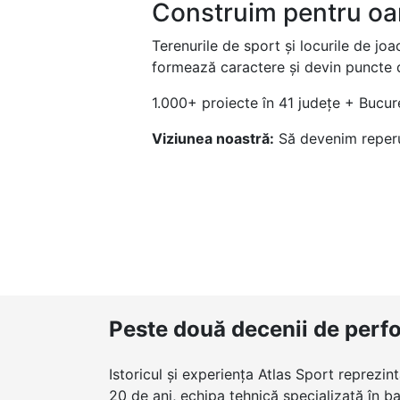
Construim pentru o
Terenurile de sport și locurile de joa
formează caractere și devin puncte d
1.000+ proiecte în 41 județe + Bucur
Viziunea noastră:
Să devenim reperul
Peste două decenii de perf
Istoricul și experiența Atlas Sport reprezi
20 de ani, echipa tehnică specializată în baz