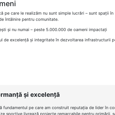
ameni
că pe care le realizăm nu sunt simple lucrări – sunt spații în
e întâlnire pentru comunitate.
ești și nu numai – peste 5.000.000 de oameni impactați
 de excelență și integritate în dezvoltarea infrastructurii p
ormanță și excelență
ntă fundamentul pe care am construit reputația de lider în c
e sportive livrează proiecte remarcabile pentru primării, școl