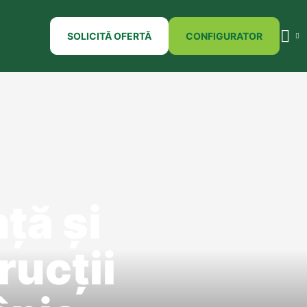
SOLICITĂ OFERTĂ
CONFIGURATOR
ță și
rucții