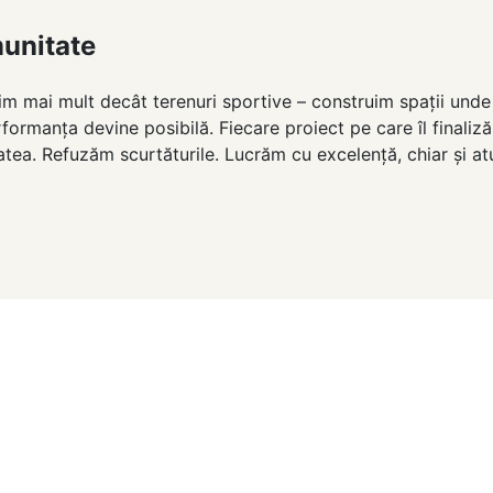
munitate
im mai mult decât terenuri sportive – construim spații unde 
rmanța devine posibilă. Fiecare proiect pe care îl finalizăm
tea. Refuzăm scurtăturile. Lucrăm cu excelență, chiar și atun