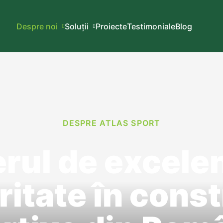
Despre noi
Soluții
Proiecte
Testimoniale
Blog
DESPRE ATLAS SPORT
rul de excelen
ritate în const