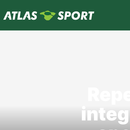
Repe
integ