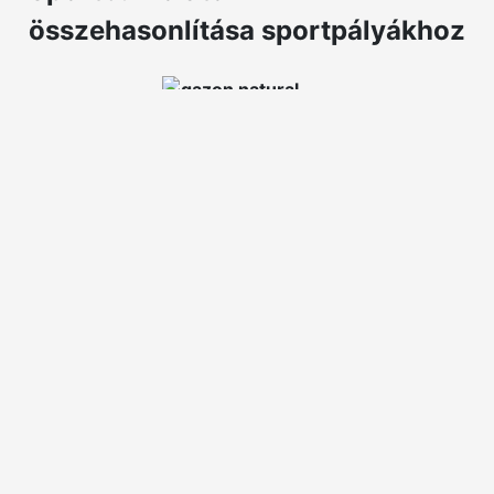
összehasonlítása sportpályákhoz
Tipuri de
suprafețe
Gazon Artificial
Gazon Natural
Kezdeti
Alacsony–
Közepes
költség
közepes
Karbantartási
Magas
Alacsony
költség
Alacsony
Tartósság
(nehezen
Magas
karbantartható)
Változó (a vegyi
műtrágyák és a
Ökológiai
Változó (a felhasznált
víz
hatás
anyagoktól függ)
használatától
függ)