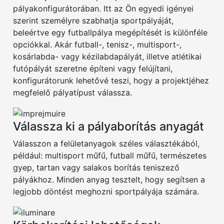
pályakonfigurátorában. Itt az Ön egyedi igényei
szerint személyre szabhatja sportpályáját,
beleértve egy futballpálya megépítését is különféle
opciókkal. Akár futball-, tenisz-, multisport-,
kosárlabda- vagy kézilabdapályát, illetve atlétikai
futópályát szeretne építeni vagy felújítani,
konfigurátorunk lehetővé teszi, hogy a projektjéhez
megfelelő pályatípust válassza.
Válassza ki a pályaborítás anyagát
Válasszon a felületanyagok széles választékából,
például: multisport műfű, futball műfű, természetes
gyep, tartan vagy salakos borítás teniszező
pályákhoz. Minden anyag tesztelt, hogy segítsen a
legjobb döntést meghozni sportpályája számára.