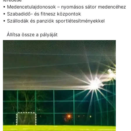
• Medencetulajdonosok – nyomásos sátor medencéhez
• Szabadidő- és fitnesz központok
• Szállodák és panziók sportlétesítményekkel
Állítsa össze a pályáját