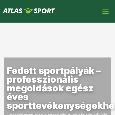
Fedett sportpályák –
professzionális
megoldások egész
éves
sporttevékenységekhe