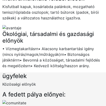
Kisfutball kapuk, kosárlabda palánkok, mozgatható
tenisz/röplabda oszlopok; tartó bútorok (padok, bírói
székek) a változatos használathoz igazítva.
Ökológiai, társadalmi és gazdasági
előnyök
• Vízmegtakarításrn• Alacsony karbantartási igény
(nincs nyírás/magok/műtrágyák)rn• Biztonságos
játéktérrn• Bevonná a közösséget, társadalmi fejlődés
és megelőzésrn• Kedvező költség/haszon arány.
ügyfelek
Közösségi előnyök
A fedett pálya előnyei: