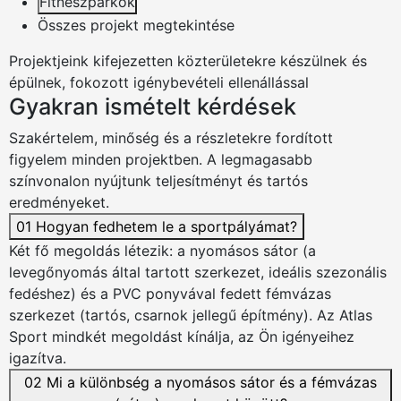
Fitneszparkok
Összes projekt megtekintése
Projektjeink
kifejezetten
közterületekre
készülnek és
épülnek,
fokozott
igénybevételi ellenállással
Gyakran ismételt kérdések
Szakértelem, minőség és a részletekre fordított
figyelem minden projektben. A legmagasabb
színvonalon nyújtunk teljesítményt és tartós
eredményeket.
01
Hogyan fedhetem le a sportpályámat?
Két fő megoldás létezik: a nyomásos sátor (a
levegőnyomás által tartott szerkezet, ideális szezonális
fedéshez) és a PVC ponyvával fedett fémvázas
szerkezet (tartós, csarnok jellegű építmény). Az Atlas
Sport mindkét megoldást kínálja, az Ön igényeihez
igazítva.
02
Mi a különbség a nyomásos sátor és a fémvázas