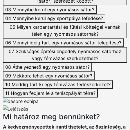
(sátor) szerkezet között?
03
Mennyibe kerül egy nyomásos sátor?
04
Mennyibe kerül egy sportpálya lefedése?
05
Milyen karbantartási és fűtési költségei vannak
télen egy nyomásos sátornak?
06
Mennyi ideig tart egy nyomásos sátor telepítése?
07
Szükséges építési engedély nyomásos sátorhoz
vagy fémvázas szerkezethez?
08
Áthelyezhető egy nyomásos sátor?
09
Mekkora lehet egy nyomásos sátor?
10
Meddig tart ki egy fémvázas fedőszerkezet?
11
Hogyan fedjem le a teniszpályát télre?
Mi határoz meg bennünket?
A kedvezményezettek iránti tisztelet, az őszinteség, a