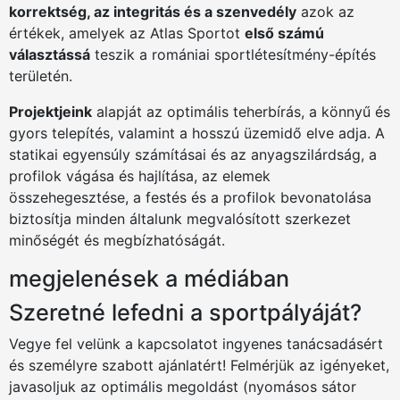
korrektség, az integritás és a szenvedély
azok az
értékek, amelyek az Atlas Sportot
első számú
választássá
teszik a romániai sportlétesítmény-építés
területén.
Projektjeink
alapját az optimális teherbírás, a könnyű és
gyors telepítés, valamint a hosszú üzemidő elve adja. A
statikai egyensúly számításai és az anyagszilárdság, a
profilok vágása és hajlítása, az elemek
összehegesztése, a festés és a profilok bevonatolása
biztosítja minden általunk megvalósított szerkezet
minőségét és megbízhatóságát.
megjelenések a médiában
Szeretné lefedni a sportpályáját?
Vegye fel velünk a kapcsolatot ingyenes tanácsadásért
és személyre szabott ajánlatért! Felmérjük az igényeket,
javasoljuk az optimális megoldást (nyomásos sátor