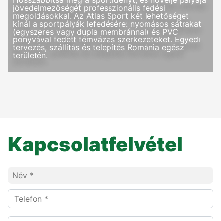
Hosszabbítsa meg a sportidényt, és növelje pályája
jövedelmezőségét professzionális fedési
megoldásokkal. Az Atlas Sport két lehetőséget
kínál a sportpályák lefedésére: nyomásos sátrakat
(egyszeres vagy dupla membránnal) és PVC
ponyvával fedett fémvázas szerkezeteket. Egyedi
tervezés, szállítás és telepítés Románia egész
területén.
Kapcsolatfelvétel