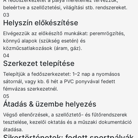
A fedőszerkezetet a pálya méreteihez tervezzük,
beleértve a szellőztetési, világítási stb. rendszereket.
03
Helyszín előkészítése
Elvégezzük az előkészítő munkákat: peremrögzítés,
könnyű alapok (szükség esetén) és
közműcsatlakozások (áram, gáz).
04
Szerkezet telepítése
Telepítjük a fedőszerkezetet: 1–2 nap a nyomásos
sátornál, vagy kb. 6 hét a PVC ponyvával fedett
fémvázas szerkezetnél.
05
Átadás & üzembe helyezés
Végső ellenőrzések, a szellőztető- és fűtőrendszerek
tesztelése, kezelői oktatás és a műszaki dokumentáció
átadása.
Sikertörténetek: fedett sportpályák