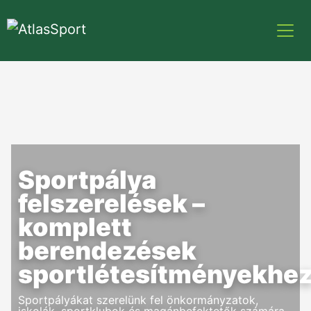
Sportpálya
felszerelések –
komplett
berendezések
sportlétesítményekhe
Sportpályákat szerelünk fel önkormányzatok,