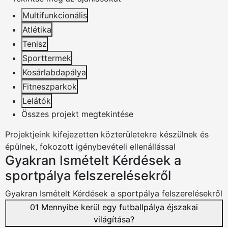
Multifunkcionális
Atlétika
Tenisz
Sporttermek
Kosárlabdapálya
Fitneszparkok
Lelátók
Összes projekt megtekintése
Projektjeink
kifejezetten
közterületekre
készülnek és
épülnek,
fokozott
igénybevételi ellenállással
Gyakran Ismételt Kérdések a
sportpálya felszerelésekről
Gyakran Ismételt Kérdések a sportpálya felszerelésekről
01
Mennyibe kerül egy futballpálya éjszakai
világítása?