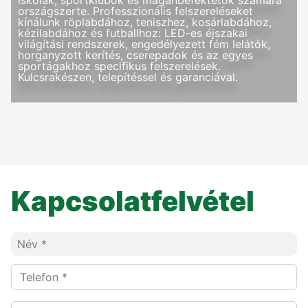
iskolák, sportklubok és magánbefektetők számára
országszerte. Professzionális felszereléseket
kínálunk röplabdához, teniszhez, kosárlabdához,
kézilabdához és futballhoz: LED-es éjszakai
világítási rendszerek, engedélyezett fém lelátók,
horganyzott kerítés, cserepadok és az egyes
sportágakhoz specifikus felszerelések.
Kulcsrakészen, telepítéssel és garanciával.
Kapcsolatfelvétel