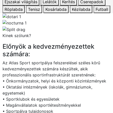
Éjszakai világítás
Lelátók
Kerítés
Cserepadok
Röplabda
Tenisz
Kosárlabda
Kézilabda
Futball
Kinek szólunk?
Előnyök a kedvezményezettek
számára:
Az Atlas Sport sportpálya felszerelései széles körű
kedvezményezettek számára készültek, akik
professzionális sportinfrastruktúrát szeretnének:
• Önkormányzatok, helyi és központi közintézmények
• Oktatási intézmények (iskolák, gimnáziumok,
egyetemek)
• Sportklubok és egyesületek
• Magánvállalatok sportlétesítményekkel
• Sportpálya tulajdonosok