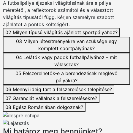
A futballpálya éjszakai világításának ára a pálya
méretétől, a reflektorok számától és a választott
világítás típusától függ. Kérjen személyre szabott
ajánlatot a pontos költségért.
02
Milyen típusú világítás ajánlott sportpályához?
03
Milyen létesítményekre van szüksége egy
komplett sportpályának?
04
Lelátók vagy padok futballpályához – mit
válasszak?
05
Felszerelhetők-e a berendezések meglévő
pályákra?
06
Mennyi ideig tart a felszerelések telepítése?
07
Garanciát vállalnak a felszerelésekre?
08
Egész Romániában dolgoznak?
Mi határoz meg bennünket?