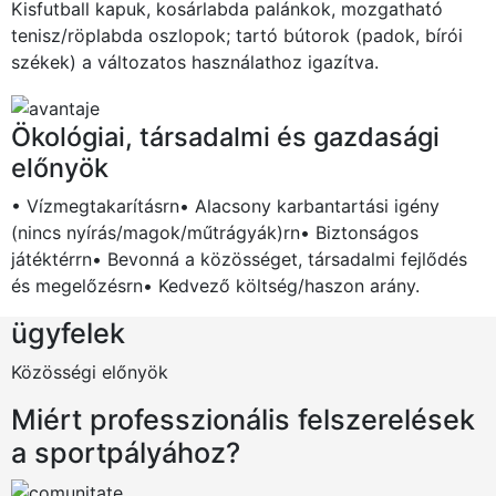
Kisfutball kapuk, kosárlabda palánkok, mozgatható
tenisz/röplabda oszlopok; tartó bútorok (padok, bírói
székek) a változatos használathoz igazítva.
Ökológiai, társadalmi és gazdasági
előnyök
• Vízmegtakarításrn• Alacsony karbantartási igény
(nincs nyírás/magok/műtrágyák)rn• Biztonságos
játéktérrn• Bevonná a közösséget, társadalmi fejlődés
és megelőzésrn• Kedvező költség/haszon arány.
ügyfelek
Közösségi előnyök
Miért professzionális felszerelések
a sportpályához?