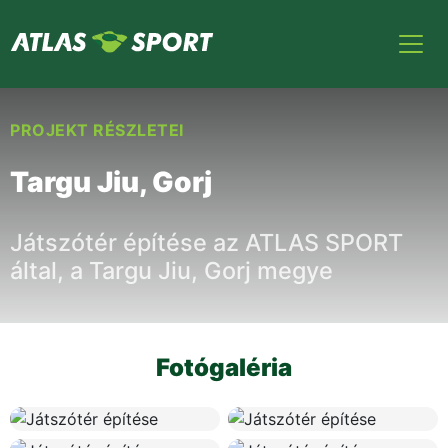
PROJEKT RÉSZLETEI
Targu Jiu, Gorj
Játszótér építése az ATLAS SPORT
által, a Targu Jiu, Gorj megye
Fotógaléria