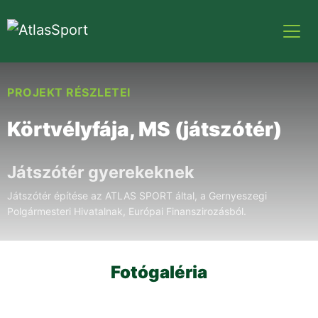
PROJEKT RÉSZLETEI
Körtvélyfája, MS (játszótér)
Játszótér gyerekeknek
Játszótér építése az ATLAS SPORT által, a Gernyeszegi
Polgármesteri Hivatalnak, Európai Finanszirozásból.
Fotógaléria