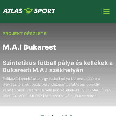
PROJEKT RÉSZLETEI
M.A.I Bukarest
Szintetikus futball pálya és kellékek a
Bukaresti M.A.I székhelyén
Építkezési munkálatok egy futball pálya berendezésére a
„Felkészítő sport bázis berendezése” befektetési objektiv
keretén belül, valamint a vele járó kellékek az INFORMACIÓS ÉS
BELÜGYI VÉDELMI OSZTÁLY székhelyére, Bukarestben.