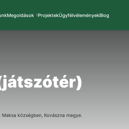
unk
Megoldások
Projektek
Ügyfélvélemények
Blog
játszótér)
tt Maksa községben, Kovászna megye.