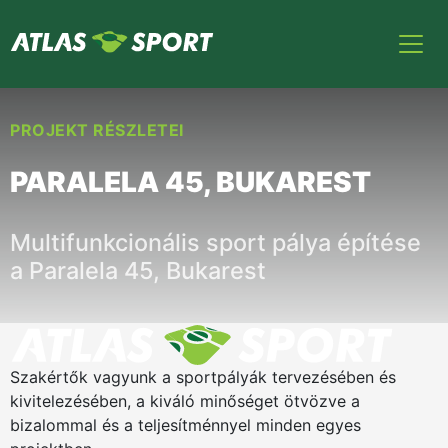
PROJEKT RÉSZLETEI
PARALELA 45, BUKAREST
Multifunkcionális sport pálya építése
a Paralela 45, Bukarest
Szakértők vagyunk a sportpályák tervezésében és
kivitelezésében, a kiváló minőséget ötvözve a
bizalommal és a teljesítménnyel minden egyes