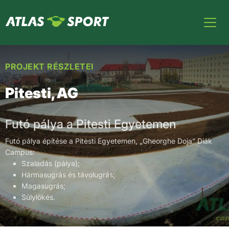
PROJEKT RÉSZLETEI
Pitesti, AG
Futó pálya a Pitesti Egyetemen
Futó pálya építése a Pitesti Egyetemen, „Gheorghe Doja” Diák
Campus:
Szaladás (pálya);
Hármasugrás és távolugrás;
Magasugrás;
Súlylökés.