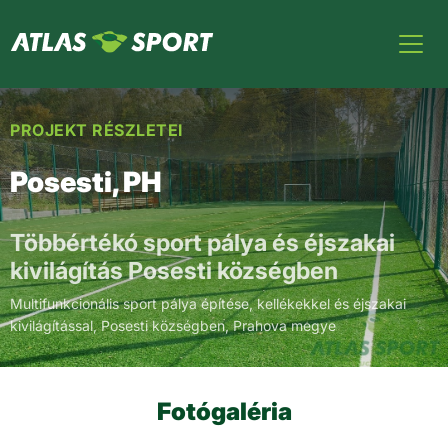
PROJEKT RÉSZLETEI
Posesti, PH
Többértékó sport pálya és éjszakai
kivilágítás Posesti községben
Multifunkcionális sport pálya építése, kellékekkel és éjszakai
kivilágítással, Posesti községben, Prahova megye
Fotógaléria