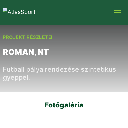
PROJEKT RÉSZLETEI
ROMAN, NT
Futball pálya rendezése szintetikus
gyeppel.
Fotógaléria