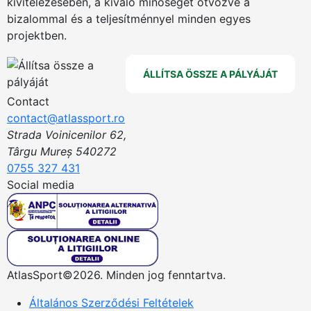
kivitelezésében, a kiváló minőséget ötvözve a
bizalommal és a teljesítménnyel minden egyes
projektben.
ÁLLÍTSA ÖSSZE A PÁLYÁJÁT
Contact
contact@atlassport.ro
Strada Voinicenilor 62,
Târgu Mureș 540272
0755 327 431
Social media
AtlasSport©2026. Minden jog fenntartva.
Általános Szerződési Feltételek