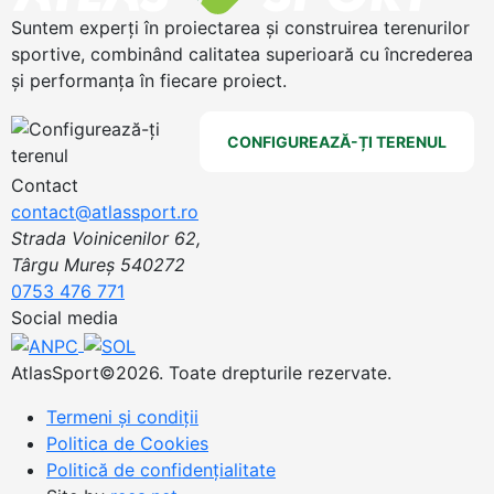
Suntem experți în proiectarea și construirea terenurilor
sportive, combinând calitatea superioară cu încrederea
și performanța în fiecare proiect.
CONFIGUREAZĂ-ȚI TERENUL
Contact
contact@atlassport.ro
Strada Voinicenilor 62,
Târgu Mureș 540272
0753 476 771
Social media
AtlasSport©2026. Toate drepturile rezervate.
Termeni și condiții
Politica de Cookies
Politică de confidențialitate