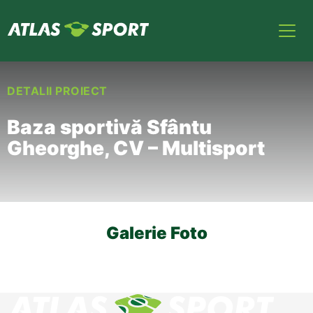
DETALII PROIECT
Baza sportivă Sfântu
Gheorghe, CV – Multisport
Galerie Foto