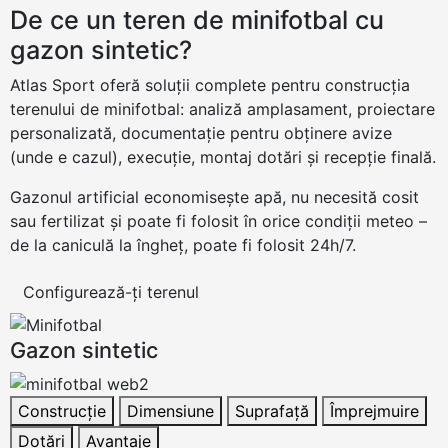
De ce un teren de minifotbal cu
gazon sintetic?
Atlas Sport oferă soluții complete pentru construcția
terenului de minifotbal: analiză amplasament, proiectare
personalizată, documentație pentru obținere avize
(unde e cazul), execuție, montaj dotări și recepție finală.
Gazonul artificial economisește apă, nu necesită cosit
sau fertilizat și poate fi folosit în orice condiții meteo –
de la caniculă la îngheț, poate fi folosit 24h/7.
Configurează-ți terenul
Gazon sintetic
Construcție
Dimensiune
Suprafață
Împrejmuire
Dotări
Avantaje