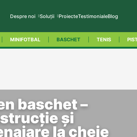
Despre noi
Soluții
Proiecte
Testimoniale
Blog
MINIFOTBAL
BASCHET
TENIS
PIS
en baschet –
strucție și
najare la cheie