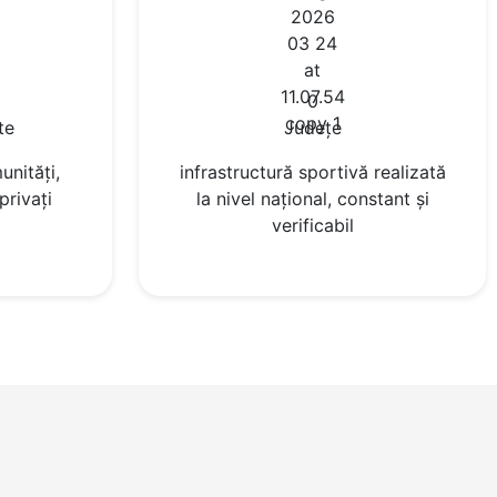
0
te
Județe
nități,
infrastructură sportivă realizată
 privați
la nivel național, constant și
verificabil