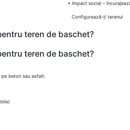
• Impact social – încurajea
Configurează-ți terenul
entru teren de baschet?
entru teren de baschet?
e pe beton sau asfalt:
bile)