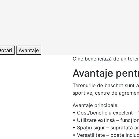
otări
Avantaje
Cine beneficiază de un tere
Avantaje pentr
Terenurile de baschet sunt al
sportive, centre de agrement,
Avantaje principale:
• Cost/beneficiu excelent – 
• Utilizare extinsă – funcțio
• Spațiu sigur – suprafață an
• Versatilitate – poate incl