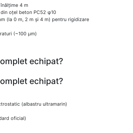
 înălțime 4 m
 din oțel beton PC52 φ10
 (la 0 m, 2 m și 4 m) pentru rigidizare
traturi (~100 μm)
complet echipat?
complet echipat?
trostatic (albastru ultramarin)
dard oficial)