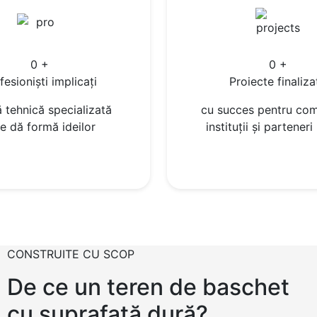
0
+
0
+
fesioniști implicați
Proiecte finaliza
 tehnică specializată
cu succes pentru comu
e dă formă ideilor
instituții și parteneri
CONSTRUITE CU SCOP
De ce un teren de baschet
cu suprafață dură?