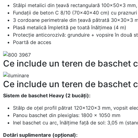
Stâlpi metalici din țeavă rectangulară 100×50×3 mm,
Fundații de beton C 8/10 (70×40×40 cm) cu praznuri
3 cordoane perimetrale din țeavă pătrată 30×30×3 mm
Plasă metalică împletită pe toată înălțimea (4 m)
Protecție anticorozivă: grunduire + vopsire în două s
Poartă de acces
Ce include un teren de baschet 
Ce include un teren de baschet 
Sistem de baschet Heavy (2 bucăți):
Stâlp de oțel profil pătrat 120×120×3 mm, vopsit elec
Panou baschet din plexiglas: 1800 × 1050 mm
Inel baschet cu arc, înălțime față de sol: 3,05 m (stan
Dotări suplimentare (opțional):