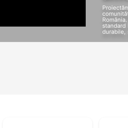
Proiectăm
comunități
România. 
standard 
durabile,