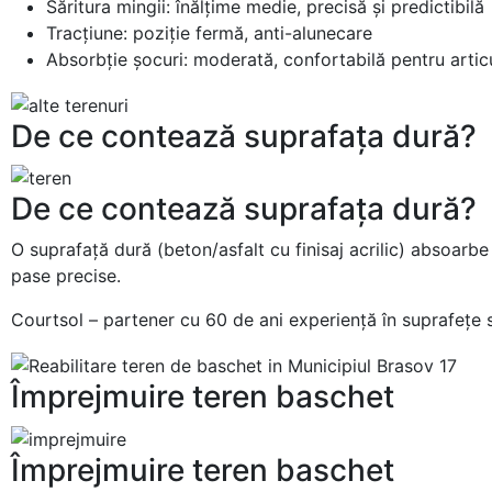
Săritura mingii: înălțime medie, precisă și predictibilă
Tracțiune: poziție fermă, anti-alunecare
Absorbție șocuri: moderată, confortabilă pentru articu
De ce contează suprafața dură?
De ce contează suprafața dură?
O suprafață dură (beton/asfalt cu finisaj acrilic) absoarbe 
pase precise.
Courtsol – partener cu 60 de ani experiență în suprafețe si
Împrejmuire teren baschet
Împrejmuire teren baschet