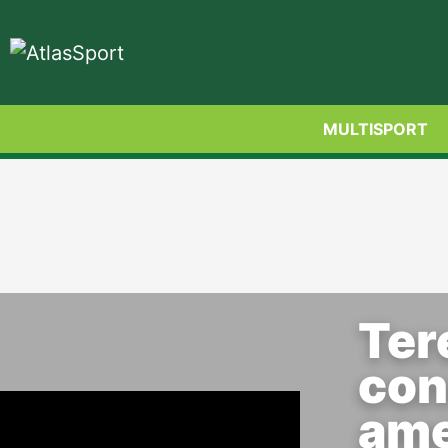
MULTISPORT
Ter
con
ame