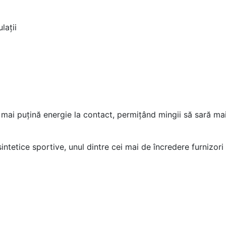
lații
mai puțină energie la contact, permițând mingii să sară mai s
ntetice sportive, unul dintre cei mai de încredere furnizori