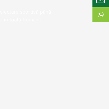
roiectare sportivă până
ve în toată România.