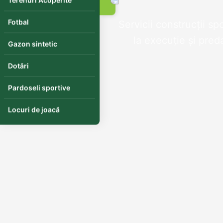
Terenuri Acoperite
Fotbal
Servicii construcții s
la execuție și pred
Gazon sintetic
Dotări
Pardoseli sportive
Locuri de joacă