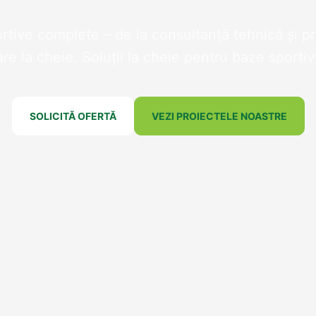
portive complete – de la consultanță tehnică și p
are la cheie. Soluții la cheie pentru baze sporti
SOLICITĂ OFERTĂ
VEZI PROIECTELE NOASTRE