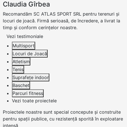
Claudia Gîrbea
Recomandăm SC ATLAS SPORT SRL pentru terenuri și
locuri de joacă. Firmă serioasă, de încredere, a livrat la
timp și conform cerințelor noastre.
Vezi testimoniale
Multisport
Locuri de Joacă
Atletism
Tenis
Suprafețe indoor
Baschet
Parcuri fitness
Vezi toate proiectele
Proiectele noastre sunt
special concepute
și construite
pentru
spații publice
, cu
rezistență sporită
în exploatare
intensă