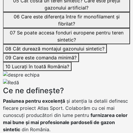
05
Cât costă un teren sintetic? Care este prețul
gazonului artificial?
06
Care este diferența între fir monofilament și
fibrilat?
07
Se poate accesa fonduri europene pentru teren
sintetic?
08
Cât durează montajul gazonului sintetic?
09
Care este comanda minimă?
10
Lucrați în toată România?
Ce ne definește?
Pasiunea pentru excelență
și atenția la detalii definesc
fiecare proiect Atlas Sport. Colaborăm cu cei mai
cunoscuți producători din lume pentru
furnizarea celor
mai bune și mai profesionale pardoseli de gazon
sintetic
din România.