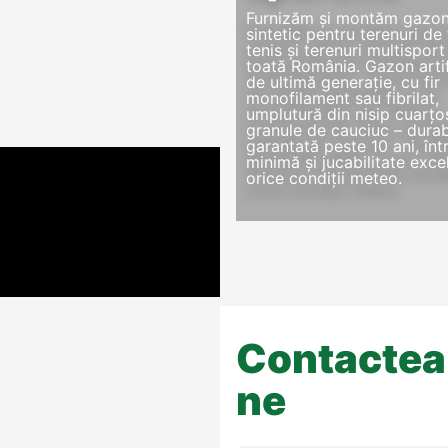
Furnizăm și montăm gazo
sintetic pentru terenuri de 
tenis și terenuri multisport
toată România. Gazon artif
de ultimă generație, cu fir
monofilament sau fibrilat,
umplutură din nisip cuarțos
granule de cauciuc – durabi
garantată peste 10 ani, înt
minimă și jucabilitate exce
orice condiții meteo.
Contactea
ne