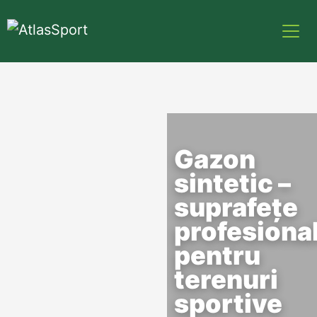
Gazon
sintetic –
suprafețe
profesiona
pentru
terenuri
sportive