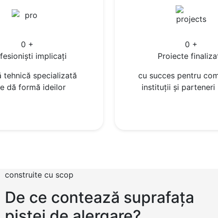
0
+
0
+
fesioniști implicați
Proiecte finaliza
 tehnică specializată
cu succes pentru comu
e dă formă ideilor
instituții și parteneri
construite cu scop
De ce contează suprafața
pistei de alergare?