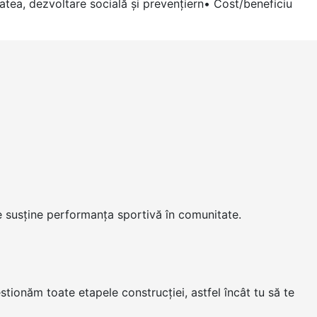
atea, dezvoltare socială şi prevenţiern• Cost/beneficiu
ate susține performanța sportivă în comunitate.
estionăm toate etapele construcției, astfel încât tu să te