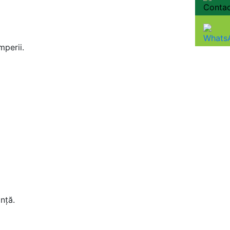
mperii.
nţă.