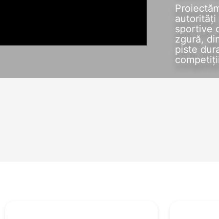
Proiectăm
autorități
sportive 
zgură, di
piste dur
competiții