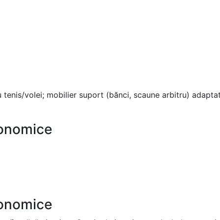
 tenis/volei; mobilier suport (bănci, scaune arbitru) adaptat
conomice
conomice