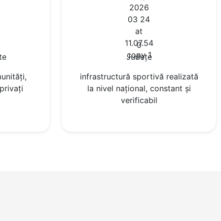
0
te
Județe
nități,
infrastructură sportivă realizată
 privați
la nivel național, constant și
verificabil