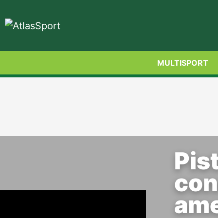
MULTISPORT
Pis
con
ame