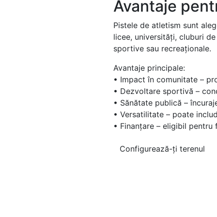
Avantaje pentr
Pistele de atletism sunt alege
licee, universități, cluburi d
sportive sau recreaționale.
Avantaje principale:
• Impact în comunitate – pro
• Dezvoltare sportivă – cond
• Sănătate publică – încuraj
• Versatilitate – poate incl
• Finanțare – eligibil pent
Configurează-ți terenul