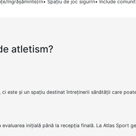
ţe/îngrăşăminte)rn• Spaţiu de joc sigurrn• Include comunit
de atletism?
 ci este și un spațiu destinat întreținerii sănătății care po
 evaluarea inițială până la recepția finală. La Atlas Sport g