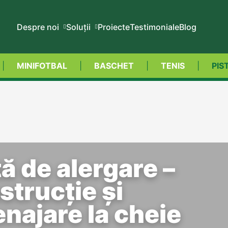
Despre noi
Soluții
Proiecte
Testimoniale
Blog
MINIFOTBAL
BASCHET
TENIS
PIS
tă de alergare –
strucție și
najare la cheie