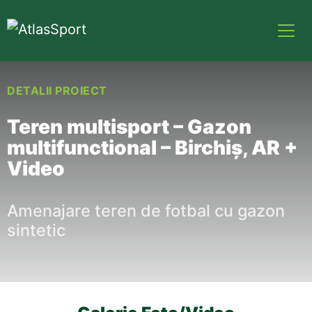
DETALII PROIECT
Teren multisport – Gazon
multifunctional – Birchiş, AR +
Video
Amenajare teren de fotbal cu gazon
sintetic