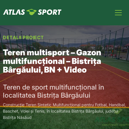
DETALII PROIECT
Teren multisport – Gazon
multifuncţional – Bistriţa
Bârgăului, BN + Video
Teren de sport multifuncţional în
localitatea Bistriţa Bârgăului
Construcţie
Teren Sintetic
Multifuncţional
pentru Fotbal, Handbal,
Baschet, Volei
şi
Tenis,
în
localitatea
Bistriţa
Bârgăului
,
judeţul
Bistriţa
Năsăud