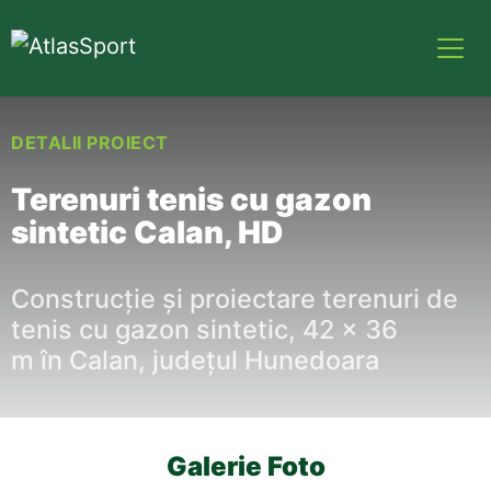
DETALII PROIECT
Terenuri tenis cu gazon
sintetic Calan, HD
Construcție
și
proiectare terenuri de
tenis cu gazon sintetic, 42 x 36
m
în
Calan
,
județul
Hunedoara
Galerie Foto