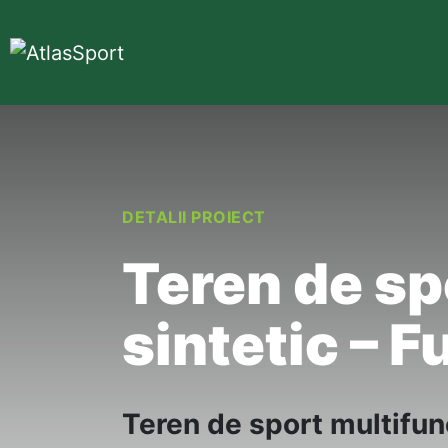
DETALII PROIECT
Teren de sp
sintetic – F
Teren de sport multifunc