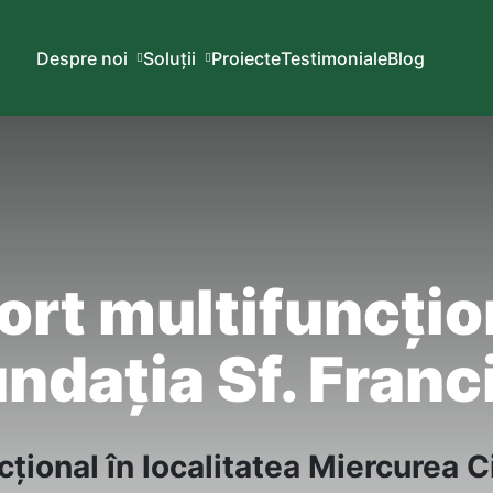
Despre noi
Soluții
Proiecte
Testimoniale
Blog
ort multifuncțio
undația Sf. Franc
țional în localitatea Miercurea C