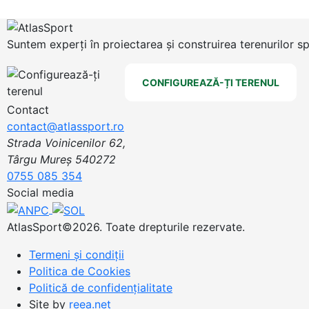
Suntem experți în proiectarea și construirea terenurilor s
CONFIGUREAZĂ-ȚI TERENUL
Contact
contact@atlassport.ro
Strada Voinicenilor 62,
Târgu Mureș 540272
0755 085 354
Social media
AtlasSport©2026. Toate drepturile rezervate.
Termeni și condiții
Politica de Cookies
Politică de confidențialitate
Site by
reea.net