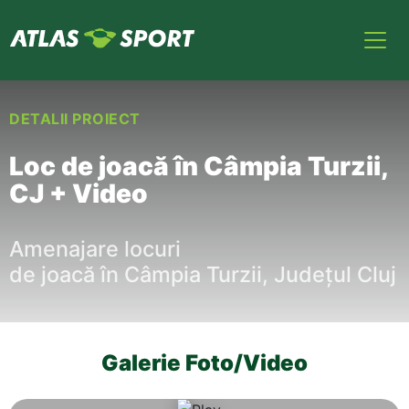
DETALII PROIECT
Loc de joacă în Câmpia Turzii,
CJ + Video
Amenajare locuri
de
joacă
în
Câmpia
Turzii,
Județul
Cluj
Galerie Foto/Video