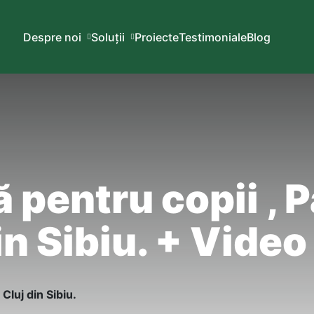
Despre noi
Soluții
Proiecte
Testimoniale
Blog
 pentru copii , P
in Sibiu. + Video
 Cluj din Sibiu.