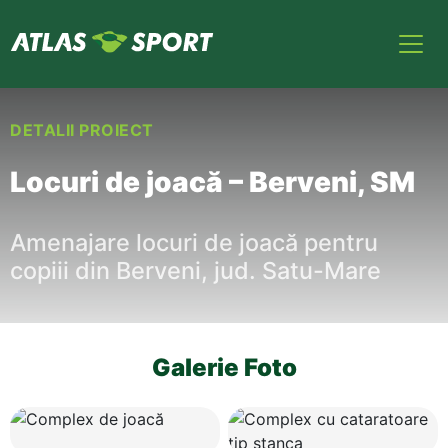
DETALII PROIECT
Locuri de joacă – Berveni, SM
Amenajare locuri de joacă pentru
copiii din Berveni, jud. Satu-Mare
Galerie Foto