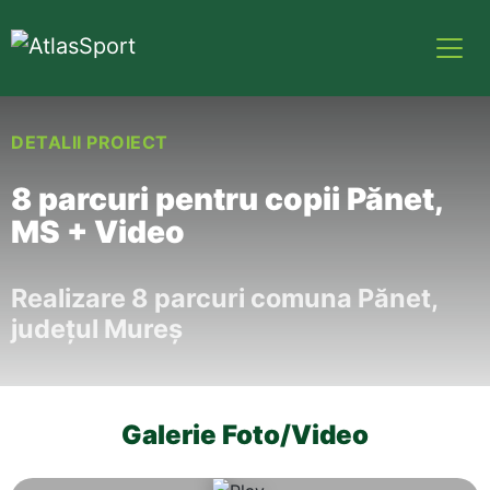
DETALII PROIECT
8 parcuri pentru copii Pănet,
MS + Video
Realizare 8 parcuri comuna Pănet,
județul Mureș
Galerie Foto/Video