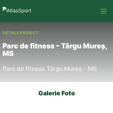
DETALII PROIECT
Parc de fitness – Târgu Mureș,
MS
Parc de fitness
Târgu
Mureș
-
MS
Galerie Foto