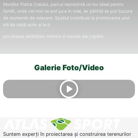
Munților Piatra Craiului, parcul reprezintă un loc ideal pentru
familii, unde cei mici se pot juca în voie, iar părinții se pot bucura
de momente de relaxare. Spațiul contribuie la promovarea unui
stil de viață activ și la d
ezvoltarea abilităților motrice și sociale ale copiilor.
Galerie Foto/Video
Suntem experți în proiectarea și construirea terenurilor