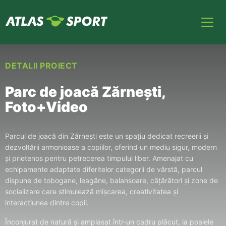
DETALII PROIECT
Parc de joacă Zărnești,
Foto+Video
Parcul de joacă din Zărnești este un spațiu dedicat recreerii și
dezvoltării armonioase a copiilor, oferind un mediu sigur, modern
și prietenos pentru petrecerea timpului liber. Amenajat cu
echipamente adaptate diferitelor categorii de vârstă, parcul
dispune de tobogane, leagăne, balansoare, cățărători și zone de
socializare care stimulează mișcarea, creativitatea și
interacțiunea dintre copii.
Înconjurat de natură și amplasat într-un cadru plăcut, la poalele