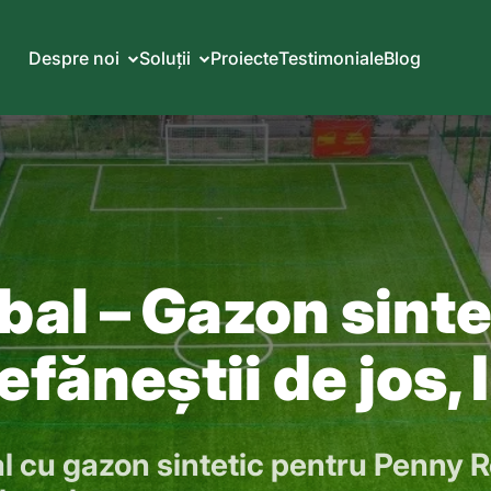
Despre noi
Soluții
Proiecte
Testimoniale
Blog
bal – Gazon sinte
făneștii de jos, 
al cu gazon sintetic pentru Penny 