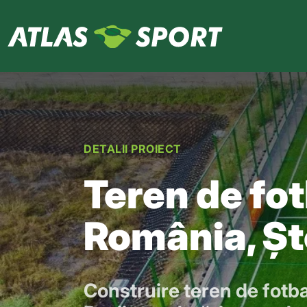
DETALII PROIECT
Teren de fot
România, Ște
Construire teren de fotb