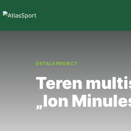
DETALII PROIECT
Teren multi
„Ion Minule