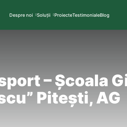
Despre noi
Soluții
Proiecte
Testimoniale
Blog
sport – Școala 
scu” Pitești, AG