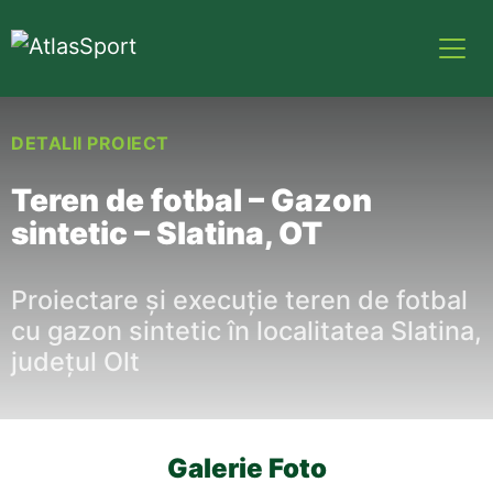
DETALII PROIECT
Teren de fotbal – Gazon
sintetic – Slatina, OT
Proiectare și execuție teren de fotbal
cu gazon sintetic în localitatea Slatina,
județul Olt
Galerie Foto