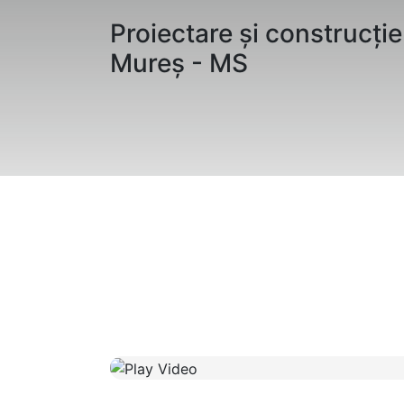
Proiectare
și
construcție
Mureș -
MS