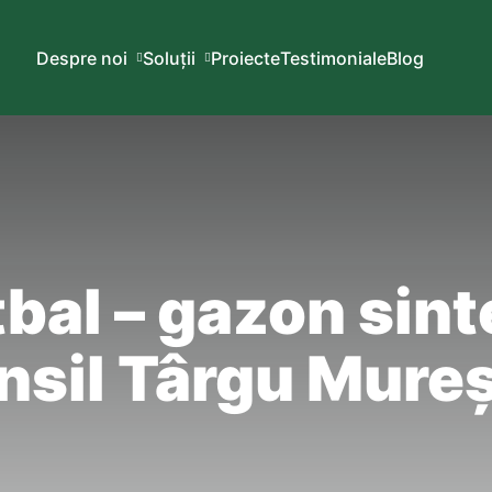
Despre noi
Soluții
Proiecte
Testimoniale
Blog
bal – gazon sint
nsil Târgu Mureș