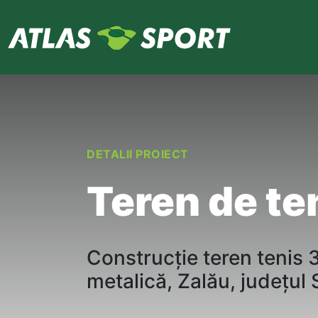
DETALII PROIECT
Teren de ten
Construcție
teren tenis
metalică
,
Zalău
,
județul