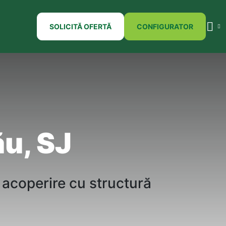
SOLICITĂ OFERTĂ
CONFIGURATOR
ău, SJ
 acoperire cu
structur
ă