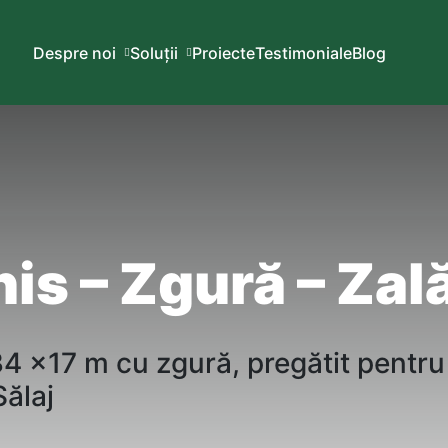
Despre noi
Soluții
Proiecte
Testimoniale
Blog
is – Zgură – Zal
 34 x17 m cu
zgură
,
pregătit
pentru
Sălaj