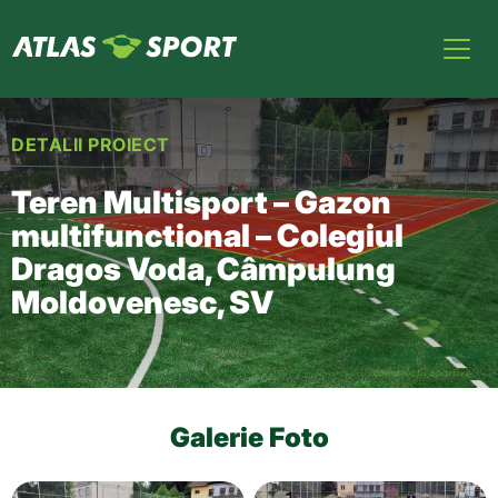
DETALII PROIECT
Teren Multisport – Gazon
multifunctional – Colegiul
Dragos Voda, Câmpulung
Moldovenesc, SV
Galerie Foto