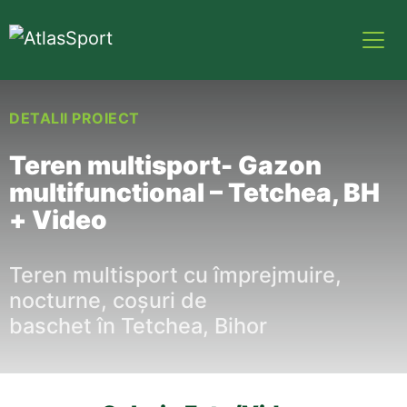
DETALII PROIECT
Teren multisport- Gazon
multifunctional – Tetchea, BH
+ Video
Teren multisport cu
împrejmuire
,
nocturne,
coșuri
de
baschet
în
Tetchea, Bihor