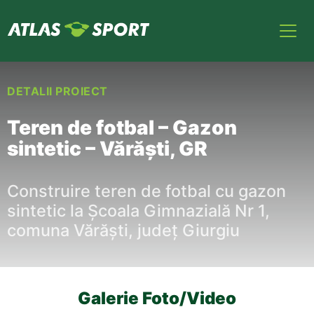
DETALII PROIECT
Teren de fotbal – Gazon
sintetic – Vărăști, GR
Construire teren de fotbal cu gazon
sintetic la Școala Gimnazială Nr 1,
comuna Vărăști, județ Giurgiu
Galerie Foto/Video