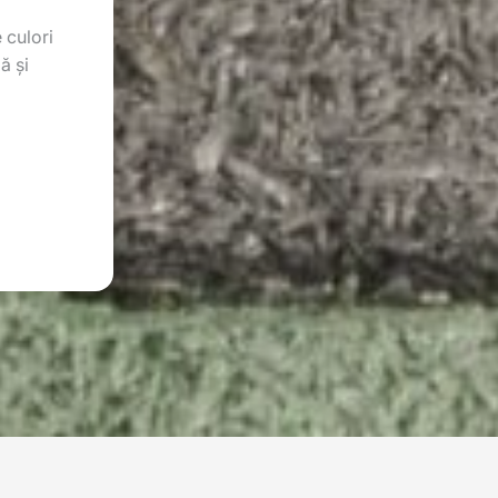
 culori
ă și