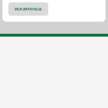
VEZI ARTICOLUL
Toate proiectele
Altele
Joacă
Others
Sport
Teren multisport și pistă de tartan –
Liceul Ion Barbu – BUCUREȘTI + Video
Teren multisport și pistă de tartan Liceul Ion Barbu –
BUCUREȘTI Citește mai mult... from Teren multisport și
pistă de tartan – Liceul Ion Barbu –...
Citește mai mult
→