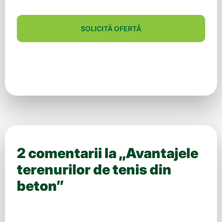
SOLICITĂ OFERTĂ
2 comentarii la „
Avantajele
terenurilor de tenis din
beton
”