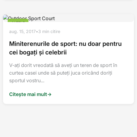
ALTELE
aug. 15, 2017
•
3 min citire
Miniterenurile de sport: nu doar pentru
cei bogați și celebrii
V-aţi dorit vreodată să aveţi un teren de sport în
curtea casei unde să puteţi juca oricând doriţi
sportul vostru...
Citește mai mult
→