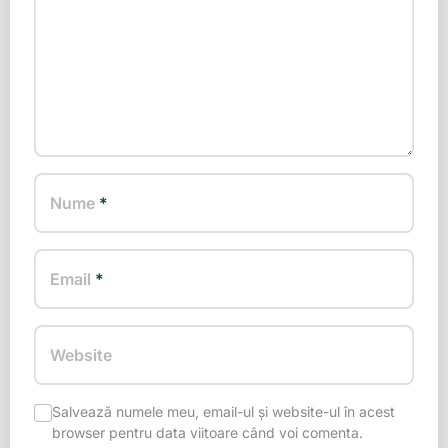
Nume
*
Email
*
Website
Salvează numele meu, email-ul și website-ul în acest
browser pentru data viitoare când voi comenta.