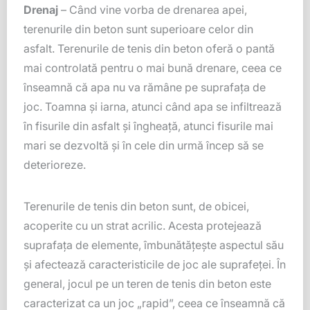
Drenaj
– Când vine vorba de drenarea apei,
terenurile din beton sunt superioare celor din
asfalt. Terenurile de tenis din beton oferă o pantă
mai controlată pentru o mai bună drenare, ceea ce
înseamnă că apa nu va rămâne pe suprafaţa de
joc. Toamna şi iarna, atunci când apa se infiltrează
în fisurile din asfalt şi îngheaţă, atunci fisurile mai
mari se dezvoltă şi în cele din urmă încep să se
deterioreze.
Terenurile de tenis din beton sunt, de obicei,
acoperite cu un strat acrilic. Acesta protejează
suprafaţa de elemente, îmbunătăţeşte aspectul său
şi afectează caracteristicile de joc ale suprafeţei. În
general, jocul pe un teren de tenis din beton este
caracterizat ca un joc „rapid”, ceea ce înseamnă că