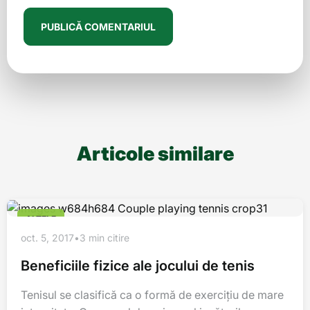
Articole similare
ALTELE
oct. 5, 2017
•
3 min citire
Beneficiile fizice ale jocului de tenis
Tenisul se clasifică ca o formă de exerciţiu de mare