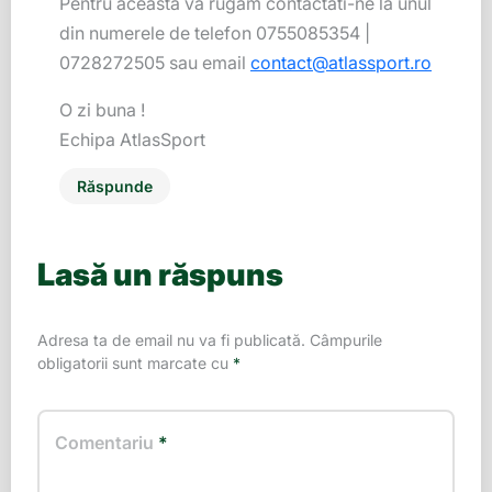
Pentru aceasta va rugam contactati-ne la unul
din numerele de telefon 0755085354 |
0728272505 sau email
contact@atlassport.ro
O zi buna !
Echipa AtlasSport
Răspunde
Lasă un răspuns
Adresa ta de email nu va fi publicată.
Câmpurile
obligatorii sunt marcate cu
*
Comentariu
*