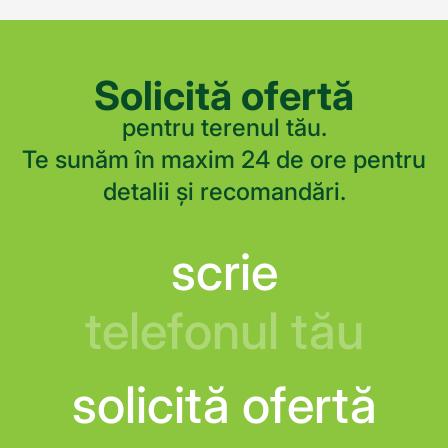
Solicită ofertă
pentru terenul tău.
Te sunăm în maxim 24 de ore pentru
detalii și recomandări.
scrie