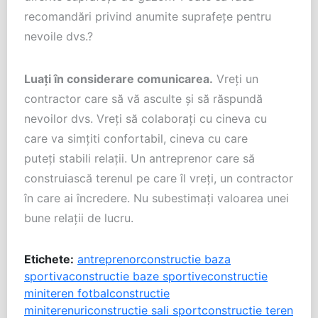
recomandări privind anumite suprafețe pentru
nevoile dvs.?
Luați în considerare comunicarea.
Vreți un
contractor care să vă asculte și să răspundă
nevoilor dvs. Vreți să colaborați cu cineva cu
care va simțiti confortabil, cineva cu care
puteți stabili relații. Un antreprenor care să
construiască terenul pe care îl vreți, un contractor
în care ai încredere. Nu subestimați valoarea unei
bune relații de lucru.
Etichete:
antreprenor
constructie baza
sportiva
constructie baze sportive
constructie
miniteren fotbal
constructie
miniterenuri
constructie sali sport
constructie teren