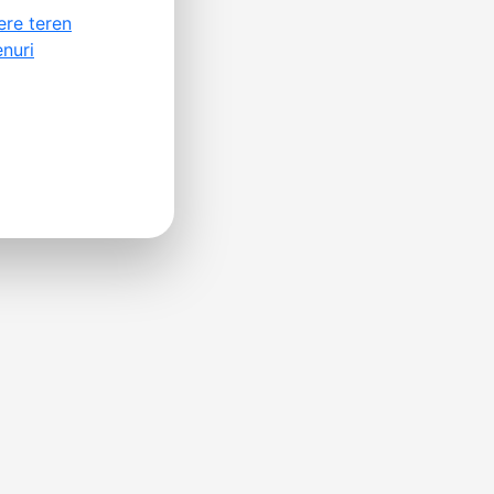
nere teren
enuri