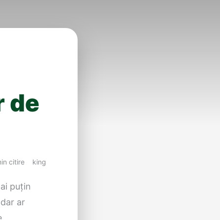
r de
in citire
king
ai puțin
 dar ar
e