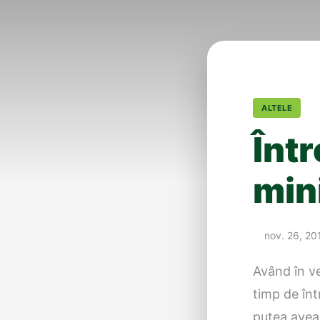
ALTELE
Într
min
nov. 26, 20
Având în ve
timp de înt
putea avea 