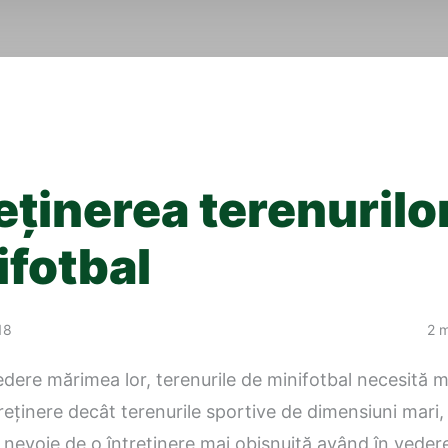
eținerea terenurilo
ifotbal
18
2 m
dere mărimea lor, terenurile de minifotbal necesită m
reținere decât terenurile sportive de dimensiuni mari,
nevoie de o întreținere mai obișnuită având în veder