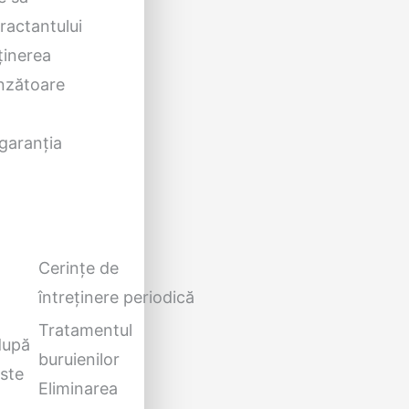
ractantului
ținerea
inzătoare
 garanția
Cerințe de
întreținere periodică
Tratamentul
 după
buruienilor
este
Eliminarea