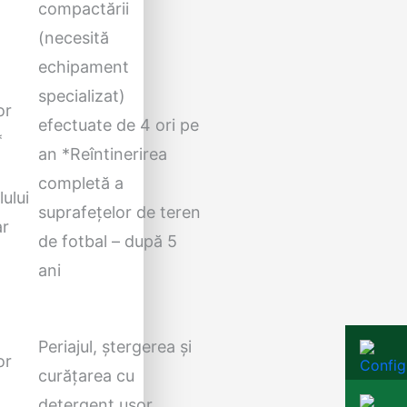
compactării
(necesită
echipament
specializat)
or
efectuate de 4 ori pe
*
an *Reîntinerirea
completă a
ului
suprafețelor de teren
ar
de fotbal – după 5
ani
Periajul, ștergerea și
or
curățarea cu
detergent usor