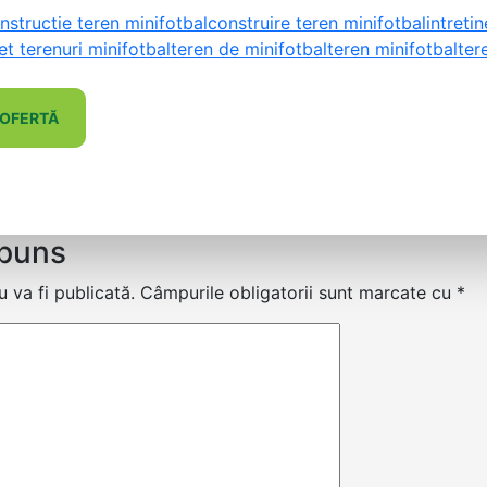
nstructie teren minifotbal
construire teren minifotbal
intreti
et terenuri minifotbal
teren de minifotbal
teren minifotbal
ter
 OFERTĂ
spuns
 va fi publicată.
Câmpurile obligatorii sunt marcate cu
*