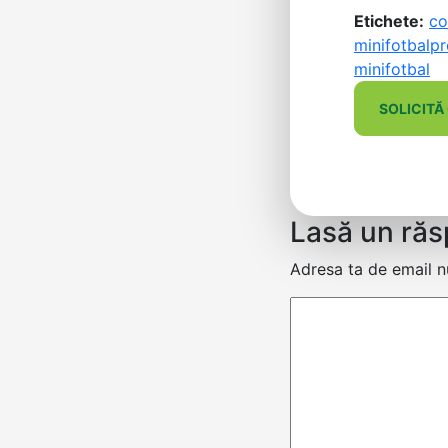
Etichete:
co
minifotbal
pr
minifotbal
SOLICITĂ
Lasă un ră
Adresa ta de email nu