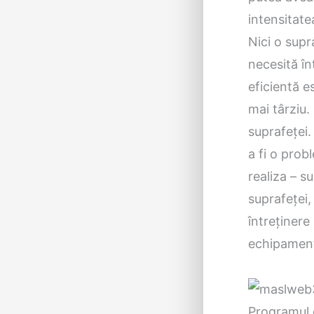
intensitatea 
Nici o supr
necesită în
eficientă e
mai târziu.
suprafeței.
a fi o pro
realiza – s
suprafeței,
întreținere 
echipamente
Programul d