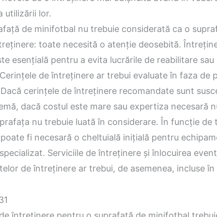
utilizării lor.
afață de minifotbal nu trebuie considerată ca o supra
treținere: toate necesită o atenție deosebită. Întrețin
ste esențială pentru a evita lucrările de reabilitare sau
 Cerințele de întreținere ar trebui evaluate în faza de p
 Dacă cerințele de întreținere recomandate sunt susce
blemă, dacă costul este mare sau expertiza necesară n
uprafața nu trebuie luată în considerare. În funcție de t
 poate fi necesară o cheltuială inițială pentru echipa
specializat. Serviciile de întreținere și înlocuirea even
lor de întreținere ar trebui, de asemenea, incluse în
e întreținere pentru o suprafață de minifotbal trebui