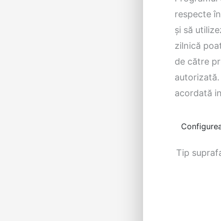
respecte î
și să utili
zilnică poa
de către pr
autorizată.
acordată ins
Configurea
Tip supraf