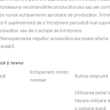
ntotdeauna recomandările producătorului sau ale cont
zeze numai echipamente aprobate de producător. Între
te fi suplimentată de o întreținere periodică mai cupr
oducător sau de o echipă de întreținere
 Nerespectarea regulilor producătorului poate afecta
talării.
ză-ți terenul
Echipament minim
ață
Rutina obișnuită
necesar
Utilizarea periei
fiecare utilizare 
o opțiune bună