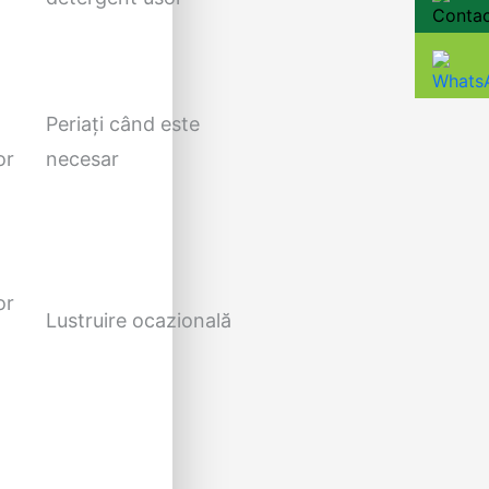
Periați când este
or
necesar
or
Lustruire ocazională