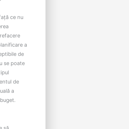
față ce nu
erea
 refacere
lanificare a
ptibile de
u se poate
ipul
mentul de
tuală a
 buget.
e să