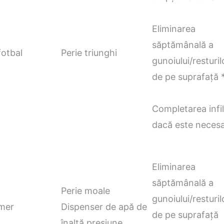
Eliminarea
săptămânală a
otbal
Perie triunghi
gunoiului/resturil
de pe suprafață 
Completarea infill
dacă este neces
Eliminarea
săptămânală a
Perie moale
gunoiului/resturil
imer
Dispenser de apă de
de pe suprafață
înaltă presiune